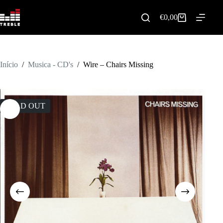
Pular
para
€
0,00
Carrinho
o
de
conteúdo
compras
Início
/
Musica - CD's
/
Wire ‎– Chairs Missing
SOLD OUT