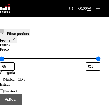
Pular
para
€
0,00
Carrinho
o
de
conteúdo
compras
Filtrar produtos
Fechar
Filtros
Preço
Categoria
Categoria
Musica - CD's
Estado
Disponibilidade
Em stock
Aplicar