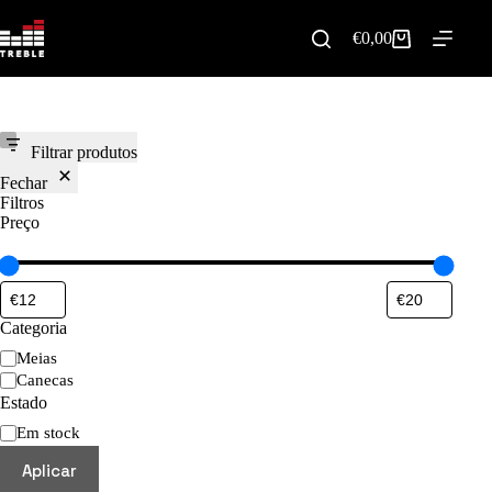
Pular
para
€
0,00
Carrinho
o
de
conteúdo
compras
Filtrar produtos
Fechar
Filtros
Preço
Categoria
Categoria
Meias
Canecas
Estado
Disponibilidade
Em stock
Aplicar