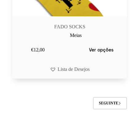
FADO SOCKS
Meias
This
Ver opções
€
12,00
product
has
multiple
variants.
Lista de Desejos
The
options
may
be
chosen
on
SEGUINTE
the
product
page