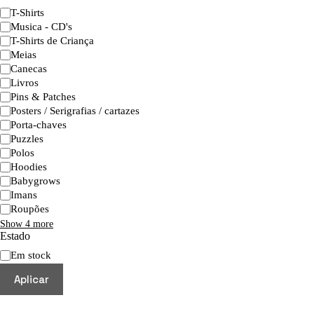
Categoria
T-Shirts
Musica - CD's
T-Shirts de Criança
Meias
Canecas
Livros
Pins & Patches
Posters / Serigrafias / cartazes
Porta-chaves
Puzzles
Polos
Hoodies
Babygrows
Imans
Roupões
Show 4 more
Estado
Disponibilidade
Em stock
Aplicar