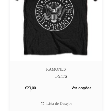
RAMONES
T-Shirts
This
Ver opções
€
23,00
product
has
multiple
variants.
Lista de Desejos
The
options