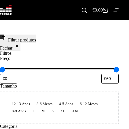
Pular
para
€
0,00
Carrinho
o
de
conteúdo
compras
Filtrar produtos
Fechar
Filtros
Preço
Tamanho
Tamanho
12-13 Anos
3-6 Meses
4-5 Anos
6-12 Meses
8-9 Anos
L
M
S
XL
XXL
Categoria