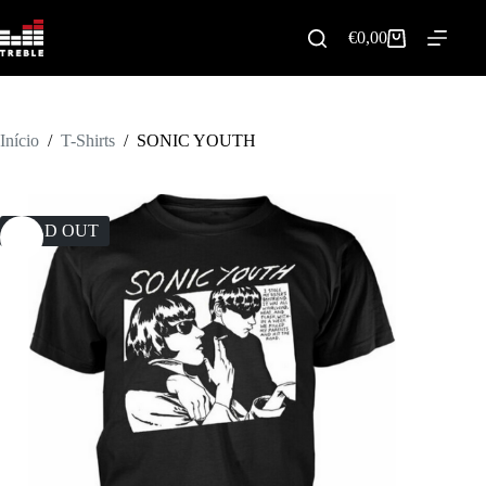
Pular
para
€
0,00
Carrinho
o
de
conteúdo
compras
Início
/
T-Shirts
/
SONIC YOUTH
SOLD OUT