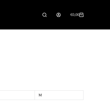
€
0,00
Carrinho
de
compras
M