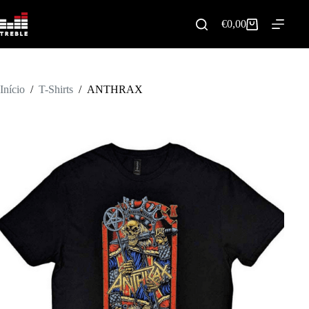
Pular
para
€
0,00
Carrinho
o
de
conteúdo
compras
Início
/
T-Shirts
/
ANTHRAX