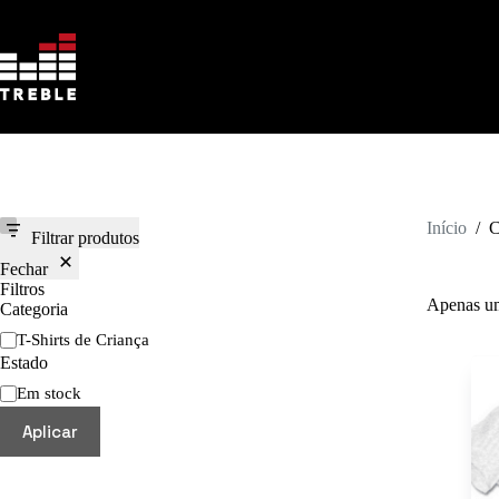
Pular
para
o
conteúdo
Início
/
Filtrar produtos
Fechar
Filtros
Apenas um
Categoria
Categoria
T-Shirts de Criança
Estado
Disponibilidade
Em stock
Aplicar