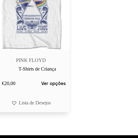
PINK FLOYD
T-Shirts de Criança
Ver opções
€
20,00
ct
le
ts.
Lista de Desejos
s
n