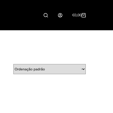
€
0,00
Carrinho
de
compras